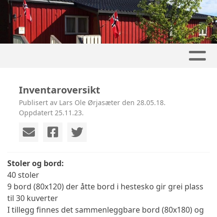
Inventaroversikt
Publisert av Lars Ole Ørjasæter den 28.05.18.
Oppdatert 25.11.23.
Stoler og bord:
40 stoler
9 bord (80x120) der åtte bord i hestesko gir grei plass
til 30 kuverter
I tillegg finnes det sammenleggbare bord (80x180) og