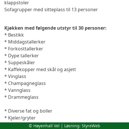
klappstoler
Sofagrupper med sitteplass til 13 personer
Kjøkken med følgende utstyr til 30 personer:
* Bestikk
* Middagstallerker
* Forkosttallerker
* Dype tallerker
* Suppeskåler
* Kaffekopper med skål og asjett
* Vinglass
* Champagneglass
* Vannglass
* Drammeglass
* Diverse fat og boller
* Kjeler/gryter
© Høyenhall Vel | Løsning:
StyreWeb